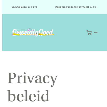
Nieuwe Brink 133-135
Open ma t/m za van 10.00 tot 17.00
Privacy
beleid