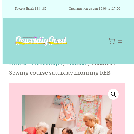
Nieuwe Brink 133-135
Open ma t/m za van 10.00 tot 17.00
Ga
Home
/
Workshops
/
Naaien
/ Naailes /
naar
Sewing course saturday morning FEB
de
inhoud